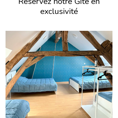
Réservez notre
Gîte
en
exclusivit
é